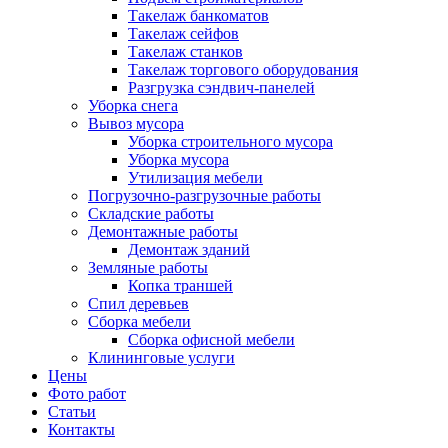
Такелаж банкоматов
Такелаж сейфов
Такелаж станков
Такелаж торгового оборудования
Разгрузка сэндвич-панелей
Уборка снега
Вывоз мусора
Уборка строительного мусора
Уборка мусора
Утилизация мебели
Погрузочно-разгрузочные работы
Складские работы
Демонтажные работы
Демонтаж зданий
Земляные работы
Копка траншей
Спил деревьев
Сборка мебели
Сборка офисной мебели
Клининговые услуги
Цены
Фото работ
Cтатьи
Контакты